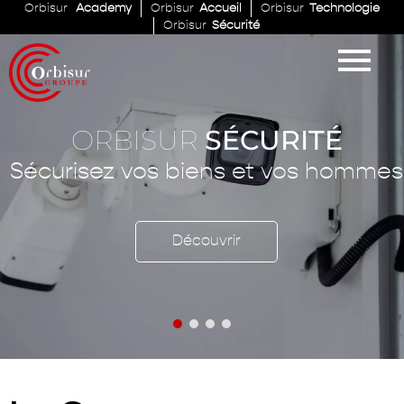
Orbisur
Academy
Orbisur
Accueil
Orbisur
Technologie
Orbisur
Sécurité
ORBISUR
SÉCURITÉ
Sécurisez vos biens et vos hommes
Découvrir