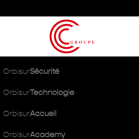
Orbisur
Sécurité
Orbisur
Technologie
Orbisur
Accueil
Orbisur
Academy