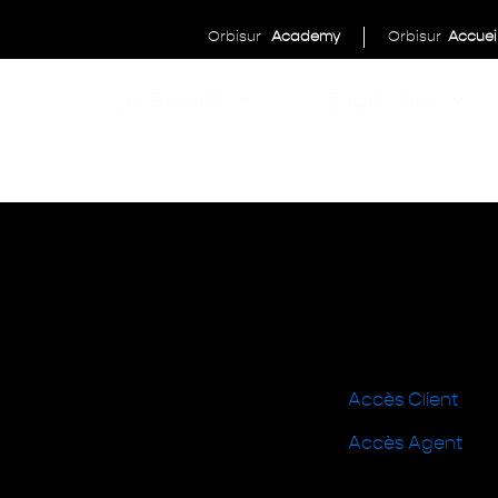
Orbisur
Academy
Orbisur
Accuei
Le Groupe
Expertises
Accès Client
Accès Agent